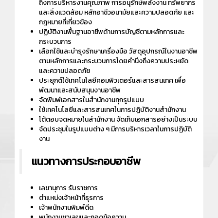
ถึงการบริหารงานคุณภาพ การอนุรักษ์พลังงาน ทรัพยากร
และสิ่งแวดล้อม หลักอาชีวอนามัยและความปลอดภัย และ
กฎหมายที่เกี่ยวข้อง
ปฏิบัติงานพื้นฐานอาชีพด้านการบัญชีตามหลักการและ
กระบวนการ
เลือกใช้และบํารุงรักษาเครื่องมือ วัสดุอุปกรณ์ในงานอาชีพ
ตามหลักการและกระบวนการโดยคํานึงถึงความประหยัด
และความปลอดภัย
ประยุกต์ใช้เทคโนโลยีคอมพิวเตอร์และสารสนเทศ เพื่อ
พัฒนาและสนับสนุนงานอาชีพ
จัดพิมพ์เอกสารในสํานักงานทุกรูปแบบ
ใช้เทคโนโลยีและสารสนเทศในการปฏิบัติงานสํานักงาน
โต้ตอบจดหมายในสํานักงาน จัดเก็บเอกสารอย่างเป็นระบบ
จัดประชุมในรูปแบบต่าง ๆ มีการบริหารเวลาในการปฏิบัติ
งาน
แนวทางการประกอบอาชีพ
เลขานุการ รับราชการ
ตำแหน่งเจ้าหน้าที่ธุรการ
เจ้าพนักงานพิมพ์ดีด
พนักงานชวเลขและถอดข้อความ