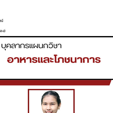
ณ์
่อง)